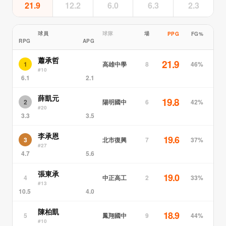
21.9
12.2
6.0
6.3
2.3
球員
球隊
場
PPG
FG%
RPG
APG
蕭承哲
21.9
高雄中學
1
8
46%
#10
6.1
2.1
薛凱元
19.8
陽明國中
2
6
42%
#20
3.3
3.5
李承恩
19.6
北市復興
3
7
37%
#27
4.7
5.6
張東承
19.0
中正高工
4
2
33%
#13
10.5
4.0
陳柏凱
18.9
鳳翔國中
5
9
44%
#10