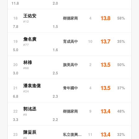
11.8
2.0
王佑安
13.8
樹德家商
18
4
58%
#12
7.8
1.5
詹名廣
13.7
育成高中
19
10
35%
#77
5.0
1.6
林祿
13.5
旗美高中
20
2
50%
#68
3.0
2.5
潘袁進億
13.5
青年國中
21
4
37%
#24
6.8
2.3
郭洺丞
13.4
樹德家商
22
9
48%
#9
3.3
2.2
陳甾辰
13.4
私立復興實中
23
11
32%
#9