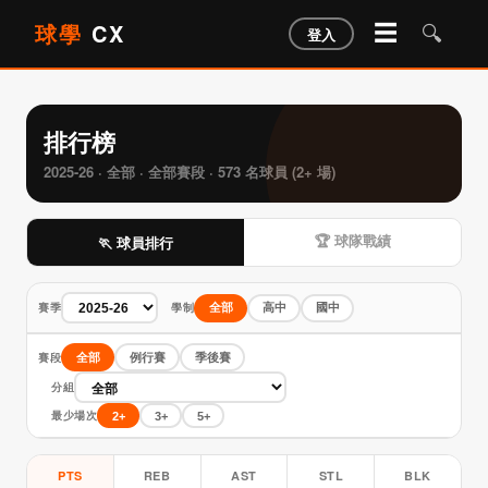
球學
CX
☰
🔍
登入
排行榜
2025-26 · 全部 · 全部賽段 · 573 名球員 (2+ 場)
🏆 球隊戰績
🏃 球員排行
賽季
學制
全部
高中
國中
賽段
全部
例行賽
季後賽
分組
最少場次
2+
3+
5+
PTS
REB
AST
STL
BLK