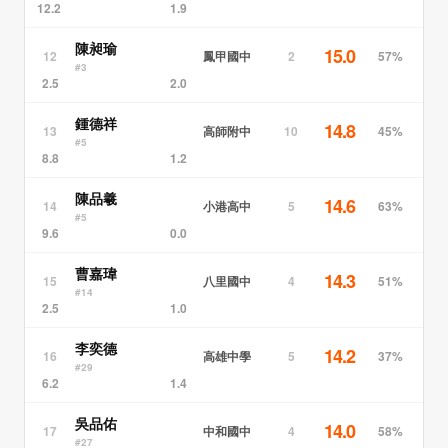
12.2
1.9
陳昶瑜
15.0
鳳甲國中
12
2
57%
#3
2.5
2.0
鍾德祥
14.8
高師附中
13
10
45%
#5
8.8
1.2
陳品羲
14.6
小港高中
14
5
63%
#5
9.6
0.0
曹嘉瑋
14.3
八里國中
15
4
51%
#14
2.5
1.0
李奕德
14.2
高雄中學
16
5
37%
#29
6.2
1.4
吳品佑
14.0
中和國中
17
4
58%
#27