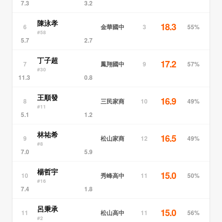
7.3
3.2
陳泳孝
18.3
金華國中
6
3
55%
#58
5.7
2.7
丁子超
17.2
鳳翔國中
7
9
57%
#30
11.3
0.8
王順發
16.9
三民家商
8
10
49%
#11
5.1
1.2
林祐希
16.5
松山家商
9
12
49%
#8
7.0
5.9
楊哲宇
15.0
秀峰高中
10
11
50%
#16
7.4
1.8
呂秉承
15.0
松山高中
11
11
56%
#2