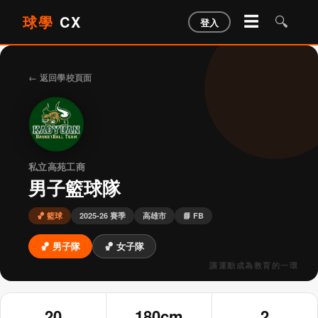
球學
CX
☰
🔍
登入
← 返回學校頁面
私立高苑工商
男子籃球隊
🏀 籃球
2025-26 賽季
高雄市
📘 FB
🏀 男子隊
🏀 女子隊
20
180cm
2