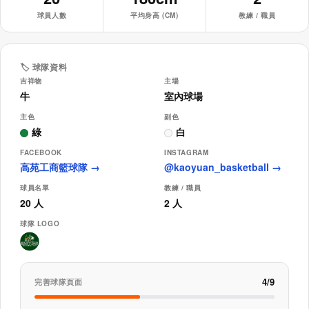
球員人數
平均身高 (CM)
教練 / 職員
🏷️ 球隊資料
吉祥物
主場
牛
室內球場
主色
副色
綠
白
FACEBOOK
INSTAGRAM
高苑工商籃球隊 →
@kaoyuan_basketball →
球員名單
教練 / 職員
20 人
2 人
球隊 LOGO
4/9
完善球隊頁面